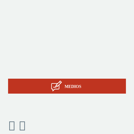
Productos
A medida
Servicios
La pericia de STIL
Contacto
MEDIOS