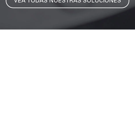
VEA TODAS NUESTRAS SOLUCIONES
Situada en el suburbio de Melun, al sur d
1945
Esta PYME se especializó inicialmente e
rápidamente como especialista en termóme
de la década de 2000.
En la actualidad, STIL sigue siendo EL esp
instrumentos de medición para todo tipo d
precipitación, humedad, entre otros.