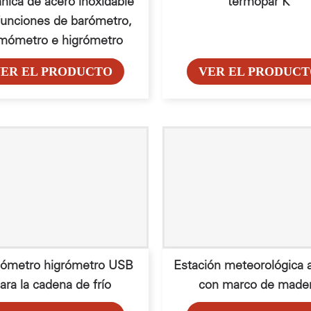
ica de acero inoxidable
termopar K
funciones de barómetro,
mómetro e higrómetro
ER EL PRODUCTO
VER EL PRODUC
ómetro higrómetro USB
Estación meteorológica a
ara la cadena de frío
con marco de made