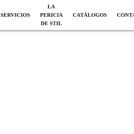
LA
SERVICIOS
PERICIA
CATÁLOGOS
CONT
DE STIL
VERIFICACIÓN
TRAYECTORIA
CATÁLOGO
N
DE
CALIBRACIÓN
VIDRIO
PRODUCTOS
SOPLADO
RESTAURACIÓN
A
MEDIDA
ATENCIÓN
POS
COMPROMISOS
VENTA
ADES
NUESTRAS
ÍON
SUCURSALES
S
NES