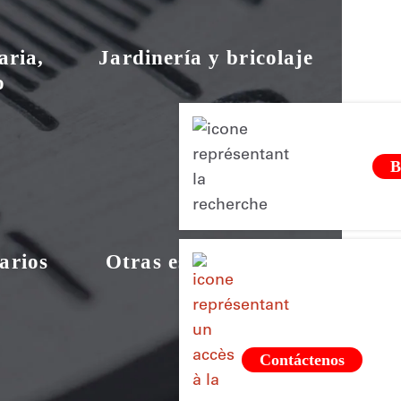
aria,
Jardinería y bricolaje
o
B
arios
Otras especialidades
Contáctenos