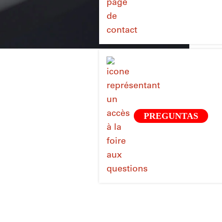
e París, la empresa STIL entró en actividad en
PREGUNTAS
n termómetros médicos y logró consolidarse
tros en Francia y Europa, hasta principios
ecialista francés por excelencia en
e aplicaciones: temperatura, viento, presión,