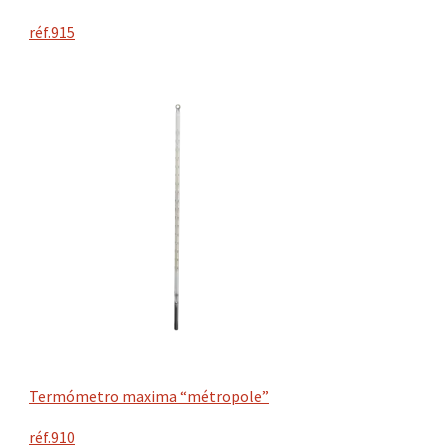
réf.915
Termómetro maxima “métropole”
réf.910