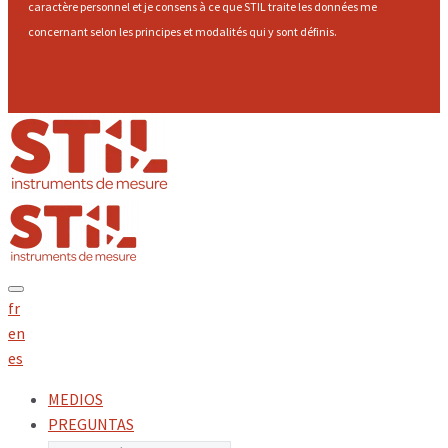
caractère personnel et je consens à ce que STIL traite les données me
concernant selon les principes et modalités qui y sont définis.
Envoyer
fr
en
es
MEDIOS
PREGUNTAS