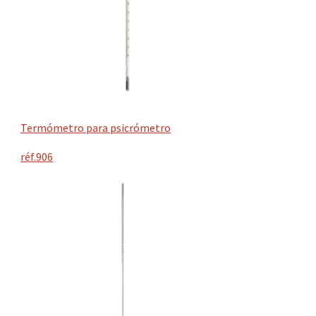
Termómetro para psicrómetro
réf.906