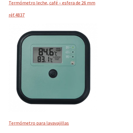
Termómetro leche, café – esfera de 26 mm
réf.4837
Termómetro para lavavajillas