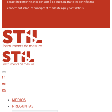
caractère personnel et je consens à ce que STIL traite les données me
concernant selon les principes et modalités qui y sont définis.
Envoyer
fr
en
es
MEDIOS
PREGUNTAS