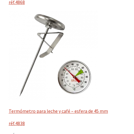
réf.4868
Termómetro para leche y café – esfera de 45 mm
réf.4838