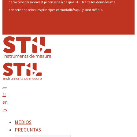
caractère personnel et je consens à ce que STIL traite les données me
concernant selon les principes et modalités qui y sont définis.
Envoyer
fr
en
es
MEDIOS
PREGUNTAS