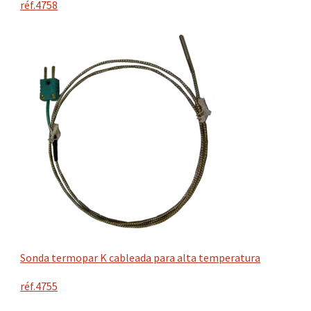
réf.4758
Sonda termopar K cableada para alta temperatura
réf.4755