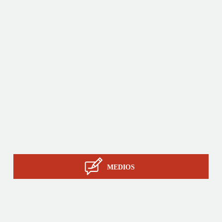
Productos
A medida
Servicios
La pericia de STIL
Contacto
MEDIOS