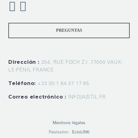
PREGUNTAS
Dirección :
254, RUE FOCH Z.I. 77000 VAUX-
LE-PÉNIL FRANCE
Teléfono:
+33 (0) 1 64 37 17 65
Correo electrónico :
INFO[A]STIL.FR
Mentions légales
Réalisation :
EcloLINK