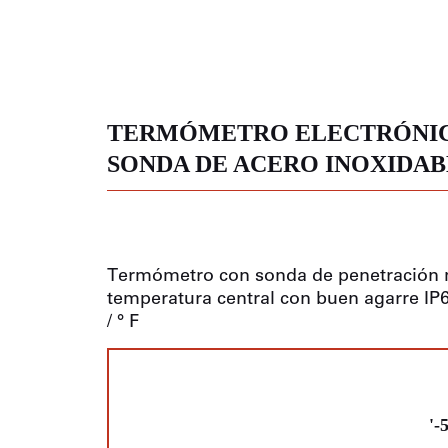
NES
OS
ONALES
TERMÓMETRO ELECTRÓNIC
SONDA DE ACERO INOXIDA
Termómetro con sonda de penetración mu
temperatura central con buen agarre IP6
/ ° F
'-