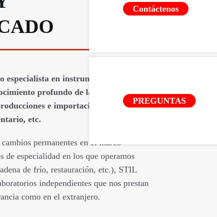
Y
Contáctenos
ICADO
 especialista en instrumentos de
ocimiento profundo de las normas que
PREGUNTAS
 producciones e importaciones: CE, Rohs,
tario, etc.
os cambios permanentes en el marco
s de especialidad en los que operamos
adena de frío, restauración, etc.), STIL
aboratorios independientes que nos prestan
rancia como en el extranjero.