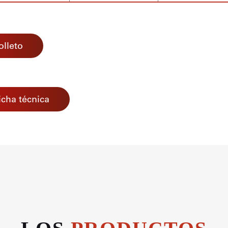
olleto
icha técnica