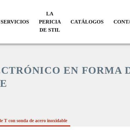
LA
SERVICIOS
PERICIA
CATÁLOGOS
CONT
DE STIL
VERIFICACIÓN
TRAYECTORIA
CATÁLOGO
N
DE
CALIBRACIÓN
VIDRIO
PRODUCTOS
SOPLADO
TRÓNICO EN FORMA D
RESTAURACIÓN
A
LE
MEDIDA
ATENCIÓN
POS
COMPROMISOS
VENTA
ADES
NUESTRAS
ÍON
SUCURSALES
e T con sonda de acero inoxidable
S