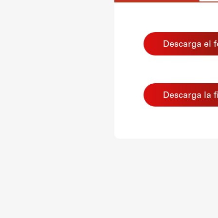
Termómetro,
higrómetro
Descarga el f
ambiental
Descarga la f