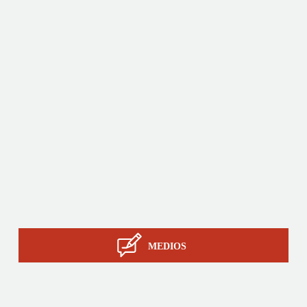
Productos
A medida
Servicios
La pericia de STIL
Contacto
MEDIOS