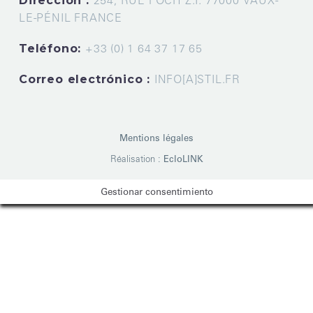
Dirección :
254, RUE FOCH Z.I. 77000 VAUX-
LE-PÉNIL FRANCE
Teléfono:
+33 (0) 1 64 37 17 65
Correo electrónico :
INFO[A]STIL.FR
Mentions légales
Réalisation :
EcloLINK
Gestionar consentimiento