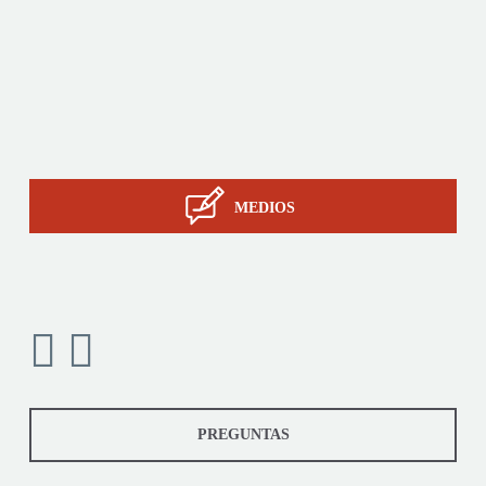
A medida
Servicios
La pericia de STIL
Contacto
MEDIOS
PREGUNTAS