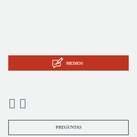
A medida
Servicios
La pericia de STIL
Contacto
MEDIOS
PREGUNTAS