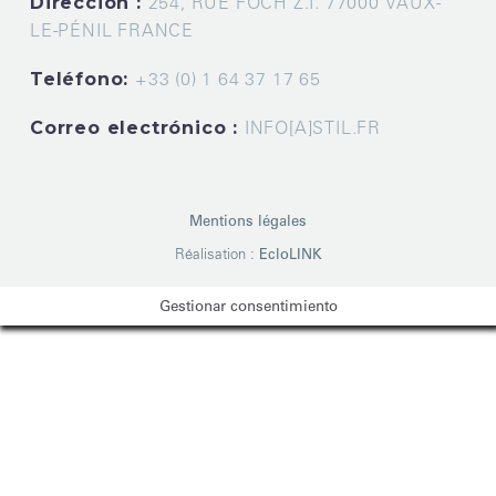
Dirección :
254, RUE FOCH Z.I. 77000 VAUX-
LE-PÉNIL FRANCE
Teléfono:
+33 (0) 1 64 37 17 65
Correo electrónico :
INFO[A]STIL.FR
Mentions légales
Réalisation :
EcloLINK
Gestionar consentimiento