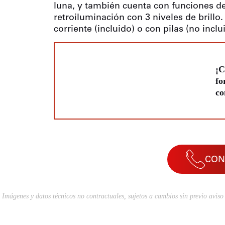
luna, y también cuenta con funciones de
retroiluminación con 3 niveles de brill
corriente (incluido) o con pilas (no inclu
¡C
fo
co
CON
Imágenes y datos técnicos no contractuales, sujetos a cambios sin previo aviso