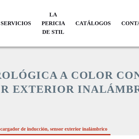
LA
SERVICIOS
PERICIA
CATÁLOGOS
CONT
DE STIL
VERIFICACIÓN
TRAYECTORIA
CATÁLOGO
N
DE
CALIBRACIÓN
VIDRIO
PRODUCTOS
SOPLADO
ROLÓGICA A COLOR CO
RESTAURACIÓN
A
OR EXTERIOR INALÁMB
MEDIDA
ATENCIÓN
POS
COMPROMISOS
VENTA
ADES
NUESTRAS
ÍON
SUCURSALES
 cargador de inducción, sensor exterior inalámbrico
S