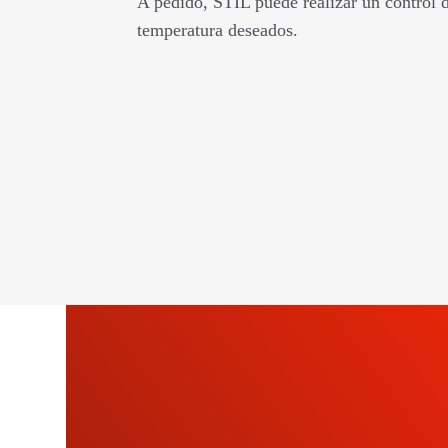
A pedido, STIL puede realizar un control d
temperatura deseados.
SU
NU