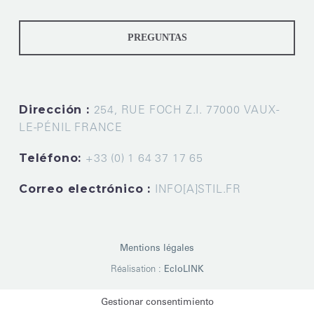
PREGUNTAS
Dirección :
254, RUE FOCH Z.I. 77000 VAUX-
LE-PÉNIL FRANCE
Teléfono:
+33 (0) 1 64 37 17 65
Correo electrónico :
INFO[A]STIL.FR
Mentions légales
Réalisation :
EcloLINK
Gestionar consentimiento