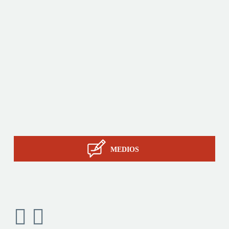
Productos
A medida
Servicios
La pericia de STIL
Contacto
MEDIOS