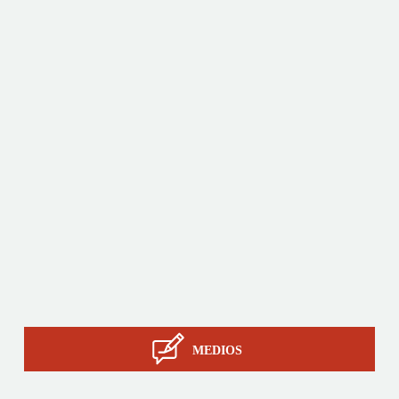
Productos
A medida
Servicios
La pericia de STIL
Contacto
MEDIOS