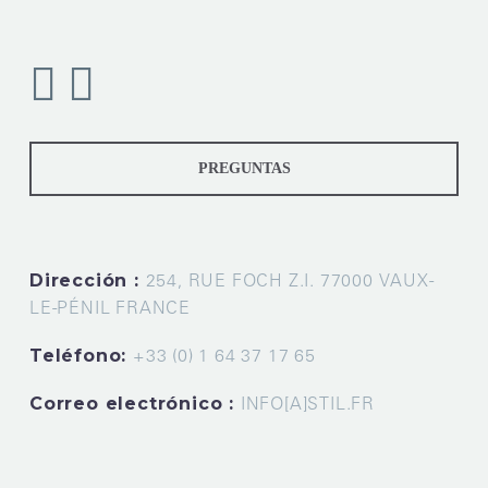
PREGUNTAS
Dirección :
254, RUE FOCH Z.I. 77000 VAUX-
LE-PÉNIL FRANCE
Teléfono:
+33 (0) 1 64 37 17 65
Correo electrónico :
INFO[A]STIL.FR