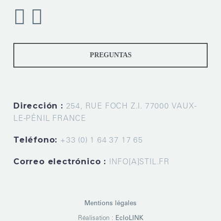
PREGUNTAS
Dirección :
254, RUE FOCH Z.I. 77000 VAUX-
LE-PÉNIL FRANCE
Teléfono:
+33 (0) 1 64 37 17 65
Correo electrónico :
INFO[A]STIL.FR
Mentions légales
Réalisation :
EcloLINK