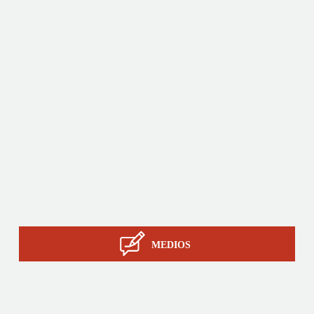
Productos
A medida
Servicios
La pericia de STIL
Contacto
MEDIOS