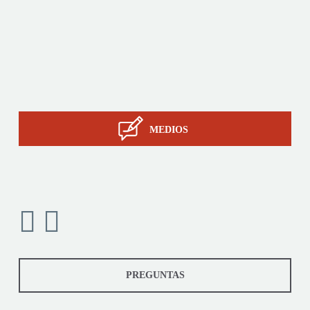
A medida
Servicios
La pericia de STIL
Contacto
MEDIOS
PREGUNTAS