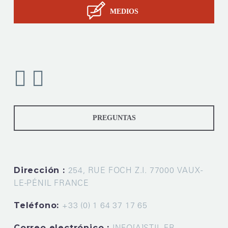
MEDIOS
PREGUNTAS
Dirección :
254, RUE FOCH Z.I. 77000 VAUX-
LE-PÉNIL FRANCE
Teléfono:
+33 (0) 1 64 37 17 65
Correo electrónico :
INFO[A]STIL.FR