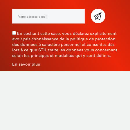
En cochant cette case, vous déclarez explicitement
avoir pris connaissance de la politique de protection
des données à caractère personnel et consentez dès
lors à ce que STIL traite les données vous concernant
selon les principes et modalités qui y sont définis.
En savoir plus
Fabricant d’instruments de mesure depuis 1945, STIL
apporte une expertise globale avec des produits de
qualité et innovants en s’appuyant sur son savoir-faire,
son outil de production et sa capacité de sourcing en
Asie.