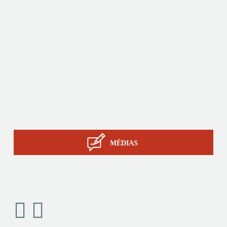
Produits
Sur-mesure
Services
Savoir-faire STIL
Contact
MÉDIAS