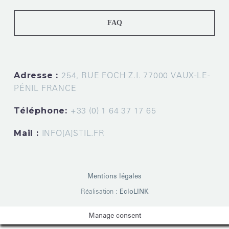
FAQ
Adresse :
254, RUE FOCH Z.I. 77000 VAUX-LE-
PÉNIL FRANCE
Téléphone:
+33 (0) 1 64 37 17 65
Mail :
INFO[A]STIL.FR
Mentions légales
Réalisation :
EcloLINK
Manage consent