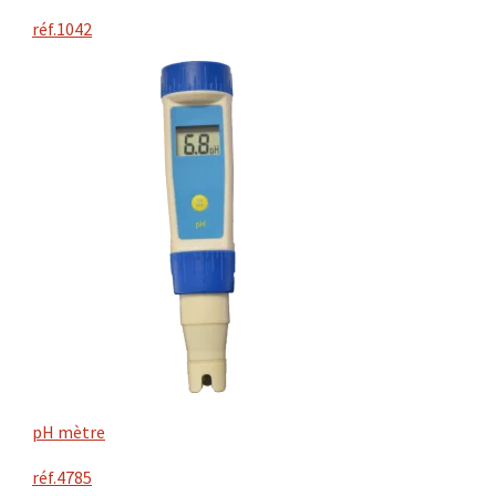
réf.1042
pH mètre
réf.4785