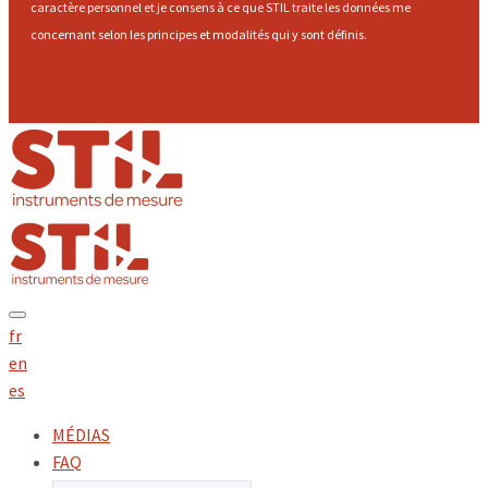
caractère personnel et je consens à ce que STIL traite les données me
concernant selon les principes et modalités qui y sont définis.
Envoyer
fr
en
es
MÉDIAS
FAQ