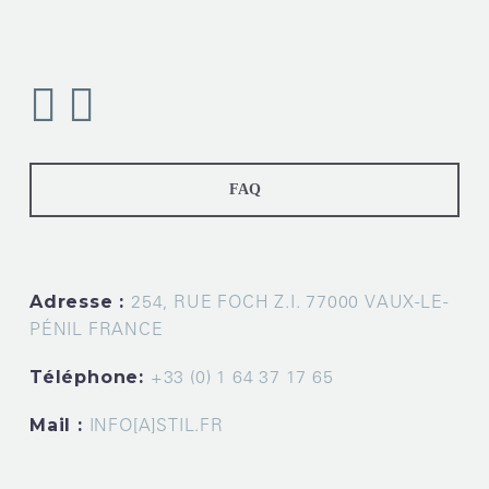
FAQ
Adresse :
254, RUE FOCH Z.I. 77000 VAUX-LE-
PÉNIL FRANCE
Téléphone:
+33 (0) 1 64 37 17 65
Mail :
INFO[A]STIL.FR