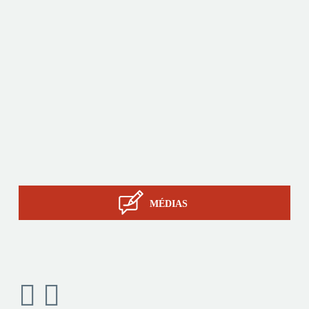
Asie.
Produits
Sur-mesure
Services
Savoir-faire STIL
Contact
MÉDIAS