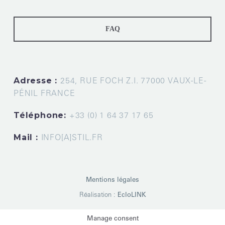
FAQ
Adresse :
254, RUE FOCH Z.I. 77000 VAUX-LE-
PÉNIL FRANCE
Téléphone:
+33 (0) 1 64 37 17 65
Mail :
INFO[A]STIL.FR
Mentions légales
Réalisation :
EcloLINK
Manage consent