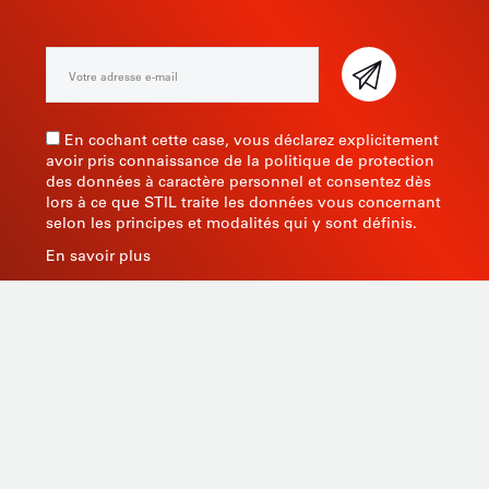
En cochant cette case, vous déclarez explicitement
avoir pris connaissance de la politique de protection
des données à caractère personnel et consentez dès
lors à ce que STIL traite les données vous concernant
selon les principes et modalités qui y sont définis.
En savoir plus
Fabricant d’instruments de mesure depuis 1945, STIL
apporte une expertise globale avec des produits de
qualité et innovants en s’appuyant sur son savoir-faire,
son outil de production et sa capacité de sourcing en