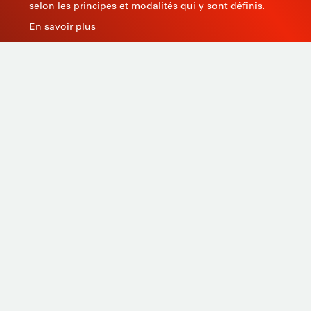
selon les principes et modalités qui y sont définis.
En savoir plus
Fabricant d’instruments de mesure depuis 1945, STIL
apporte une expertise globale avec des produits de
qualité et innovants en s’appuyant sur son savoir-faire,
son outil de production et sa capacité de sourcing en
Asie.
Produits
Sur-mesure
Services