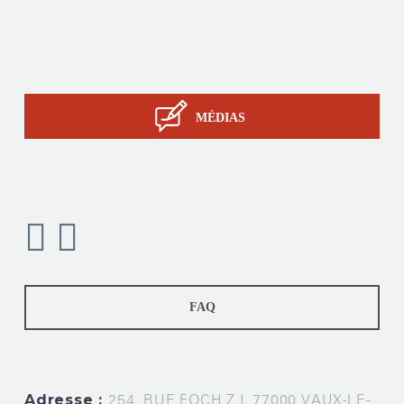
Services
Savoir-faire STIL
Contact
MÉDIAS
FAQ
Adresse :
254, RUE FOCH Z.I. 77000 VAUX-LE-