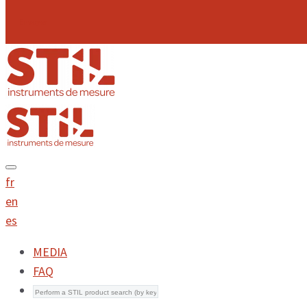
Envoyer
fr
en
es
MEDIA
FAQ