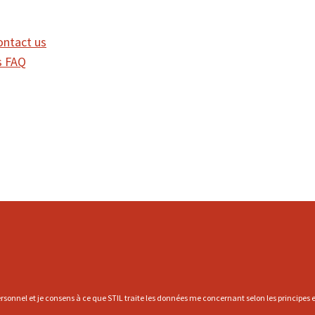
ontact us
FAQ
rsonnel et je consens à ce que STIL traite les données me concernant selon les principes et