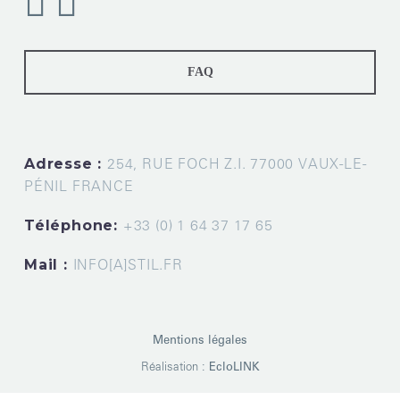
FAQ
Adresse :
254, RUE FOCH Z.I. 77000 VAUX-LE-
PÉNIL FRANCE
Téléphone:
+33 (0) 1 64 37 17 65
Mail :
INFO[A]STIL.FR
Mentions légales
Réalisation :
EcloLINK