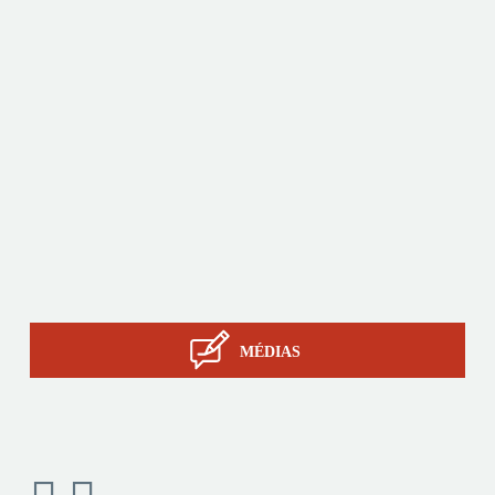
son outil de production et sa capacité de sourcing en
Asie.
Produits
Sur-mesure
Services
Savoir-faire STIL
Contact
MÉDIAS