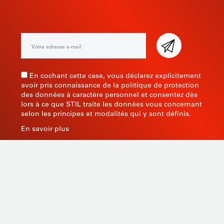
NEWSLETTER
En cochant cette case, vous déclarez explicitement
avoir pris connaissance de la politique de protection
des données à caractère personnel et consentez dès
lors à ce que STIL traite les données vous concernant
selon les principes et modalités qui y sont définis.
En savoir plus
Fabricant d’instruments de mesure depuis 1945, STIL
apporte une expertise globale avec des produits de
qualité et innovants en s’appuyant sur son savoir-faire,