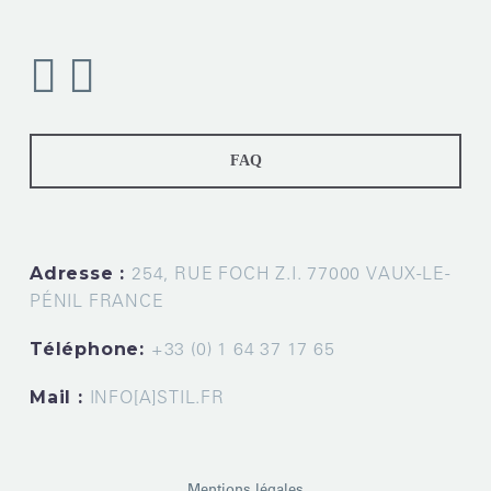
FAQ
Adresse :
254, RUE FOCH Z.I. 77000 VAUX-LE-
PÉNIL FRANCE
Téléphone:
+33 (0) 1 64 37 17 65
Mail :
INFO[A]STIL.FR
Mentions légales