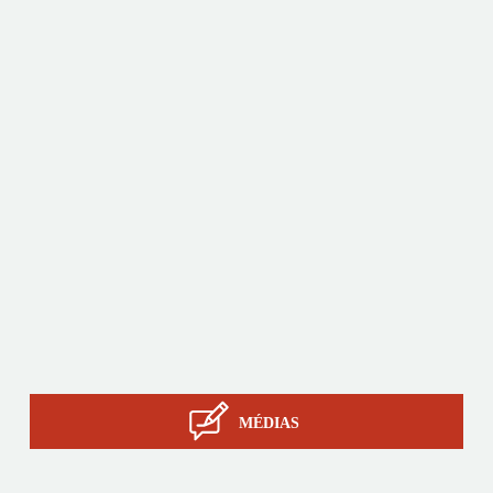
apporte une expertise globale avec des produits de
qualité et innovants en s’appuyant sur son savoir-faire,
son outil de production et sa capacité de sourcing en
Asie.
Produits
Sur-mesure
Services
Savoir-faire STIL
Contact
MÉDIAS