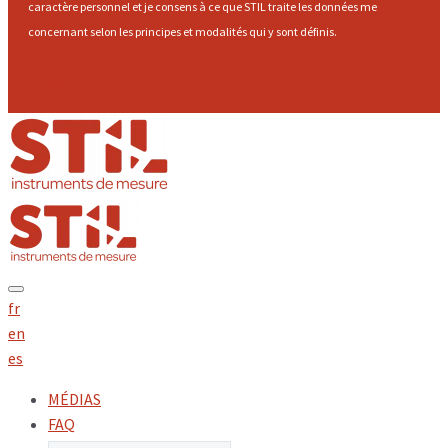
caractère personnel et je consens à ce que STIL traite les données me
concernant selon les principes et modalités qui y sont définis.
Envoyer
fr
en
es
MÉDIAS
FAQ