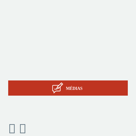
Asie.
Produits
Sur-mesure
Services
Savoir-faire STIL
Contact
MÉDIAS