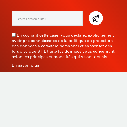
En cochant cette case, vous déclarez explicitement
avoir pris connaissance de la politique de protection
des données à caractère personnel et consentez dès
lors à ce que STIL traite les données vous concernant
selon les principes et modalités qui y sont définis.
En savoir plus
Fabricant d’instruments de mesure depuis 1945, STIL
apporte une expertise globale avec des produits de
qualité et innovants en s’appuyant sur son savoir-faire,
son outil de production et sa capacité de sourcing en