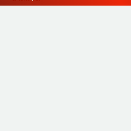
Fabricant d’instruments de mesure depuis 1945, STIL
apporte une expertise globale avec des produits de
qualité et innovants en s’appuyant sur son savoir-faire,
son outil de production et sa capacité de sourcing en
Asie.
Produits
Sur-mesure
Services
Savoir-faire STIL