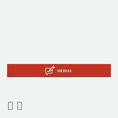
Produits
Sur-mesure
Services
Savoir-faire STIL
Contact
MÉDIAS