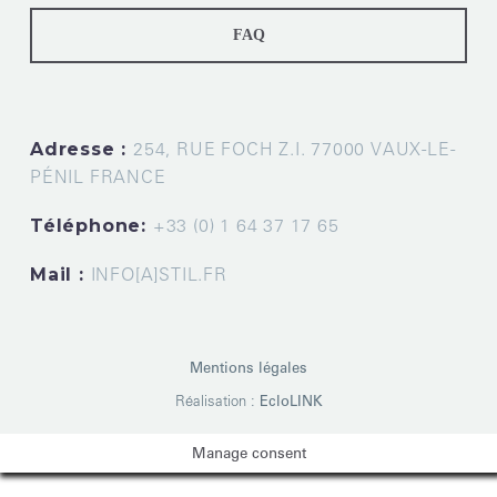
FAQ
Adresse :
254, RUE FOCH Z.I. 77000 VAUX-LE-
PÉNIL FRANCE
Téléphone:
+33 (0) 1 64 37 17 65
Mail :
INFO[A]STIL.FR
Mentions légales
Réalisation :
EcloLINK
Manage consent