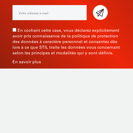
En cochant cette case, vous déclarez explicitement
avoir pris connaissance de la politique de protection
des données à caractère personnel et consentez dès
lors à ce que STIL traite les données vous concernant
selon les principes et modalités qui y sont définis.
En savoir plus
Fabricant d’instruments de mesure depuis 1945, STIL
apporte une expertise globale avec des produits de
qualité et innovants en s’appuyant sur son savoir-faire,
son outil de production et sa capacité de sourcing en
Asie.