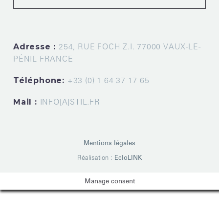
Adresse :
254, RUE FOCH Z.I. 77000 VAUX-LE-
PÉNIL FRANCE
Téléphone:
+33 (0) 1 64 37 17 65
Mail :
INFO[A]STIL.FR
Mentions légales
Réalisation :
EcloLINK
Manage consent