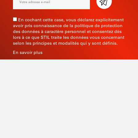
En cochant cette case, vous déclarez explicitement
avoir pris connaissance de la politique de protection
des données à caractère personnel et consentez dès
lors à ce que STIL traite les données vous concernant
selon les principes et modalités qui y sont définis.
En savoir plus
Fabricant d’instruments de mesure depuis 1945, STIL
apporte une expertise globale avec des produits de
qualité et innovants en s’appuyant sur son savoir-faire,
son outil de production et sa capacité de sourcing en
Asie.