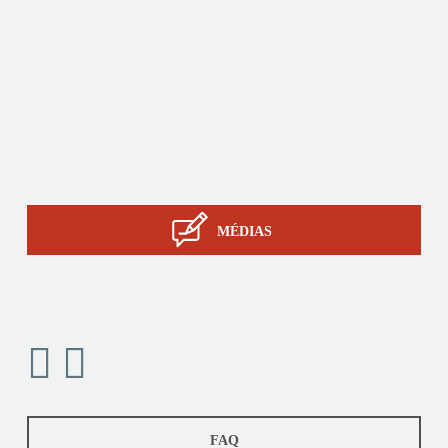
Produits
Sur-mesure
Services
Savoir-faire STIL
Contact
MÉDIAS
FAQ