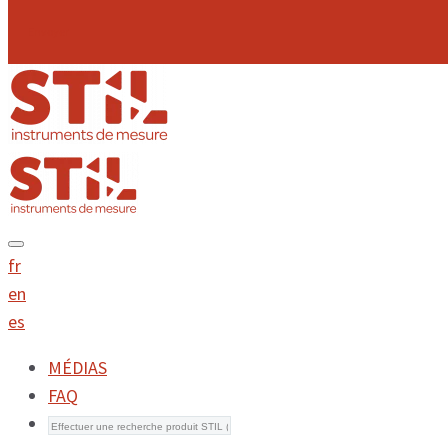
Envoyer
fr
en
es
MÉDIAS
FAQ