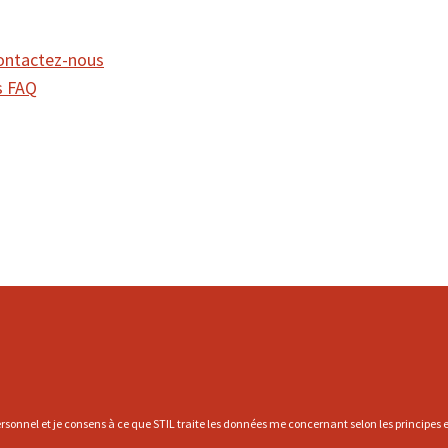
ontactez-nous
FAQ
rsonnel et je consens à ce que STIL traite les données me concernant selon les principes et