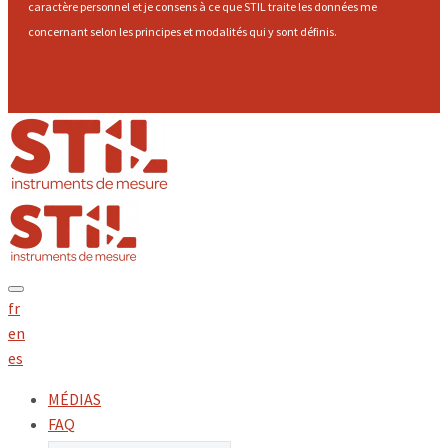
caractère personnel et je consens à ce que STIL traite les données me
concernant selon les principes et modalités qui y sont définis.
Envoyer
fr
en
es
MÉDIAS
FAQ