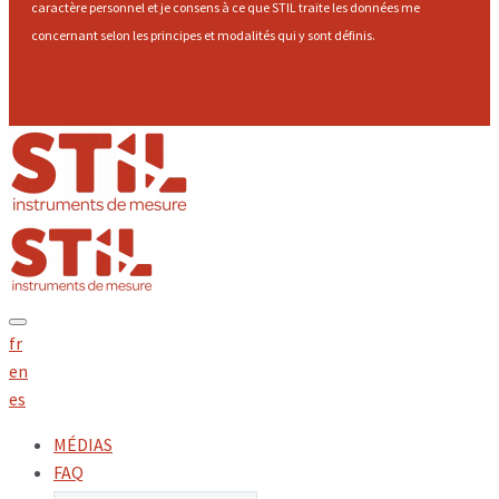
caractère personnel et je consens à ce que STIL traite les données me
concernant selon les principes et modalités qui y sont définis.
Envoyer
fr
en
es
MÉDIAS
FAQ