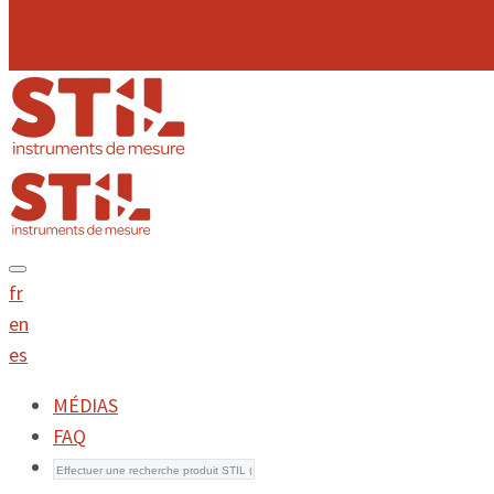
Envoyer
fr
en
es
MÉDIAS
FAQ