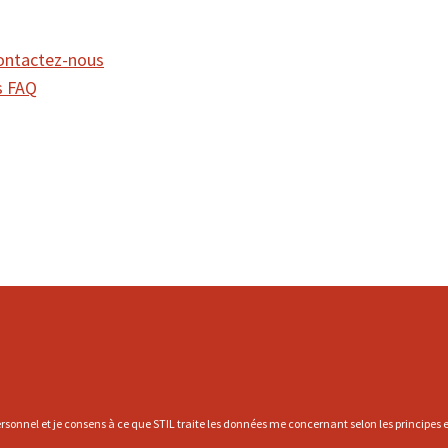
ontactez-nous
FAQ
rsonnel et je consens à ce que STIL traite les données me concernant selon les principes et