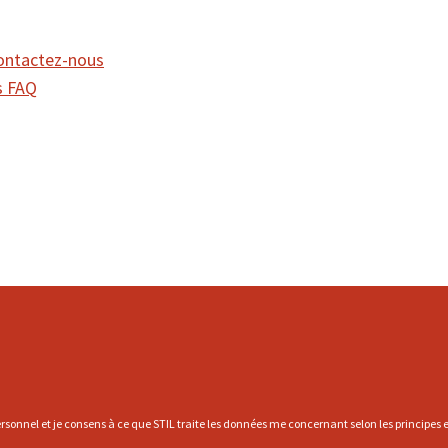
ontactez-nous
FAQ
rsonnel et je consens à ce que STIL traite les données me concernant selon les principes et