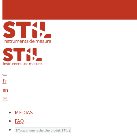
Envoyer
fr
en
es
MÉDIAS
FAQ