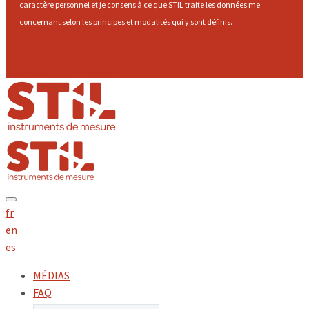
caractère personnel et je consens à ce que STIL traite les données me
concernant selon les principes et modalités qui y sont définis.
Envoyer
fr
en
es
MÉDIAS
FAQ