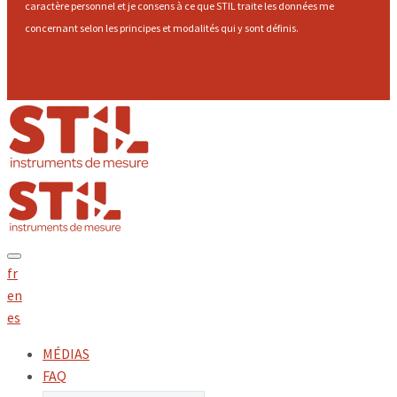
caractère personnel et je consens à ce que STIL traite les données me
concernant selon les principes et modalités qui y sont définis.
Envoyer
fr
en
es
MÉDIAS
FAQ