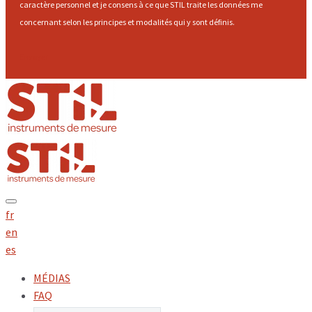
caractère personnel et je consens à ce que STIL traite les données me
concernant selon les principes et modalités qui y sont définis.
Envoyer
fr
en
es
MÉDIAS
FAQ