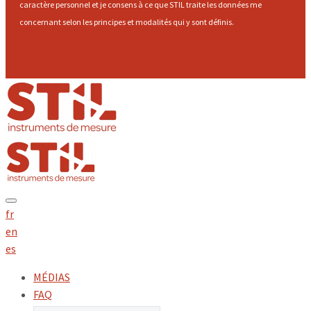
caractère personnel et je consens à ce que STIL traite les données me
concernant selon les principes et modalités qui y sont définis.
Envoyer
fr
en
es
MÉDIAS
FAQ