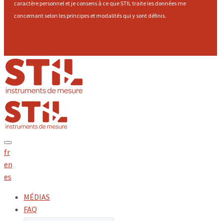
caractère personnel et je consens à ce que STIL traite les données me
concernant selon les principes et modalités qui y sont définis.
Envoyer
fr
en
es
MÉDIAS
FAQ