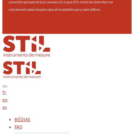
caractère personnel et je consens à ce que STIL traite les données me
concernant selon les principes et modalités qui y sont définis.
Envoyer
fr
en
es
MÉDIAS
FAQ