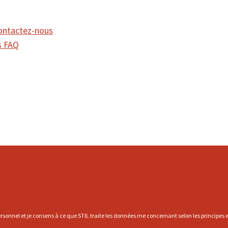
ontactez-nous
FAQ
rsonnel et je consens à ce que STIL traite les données me concernant selon les principes et