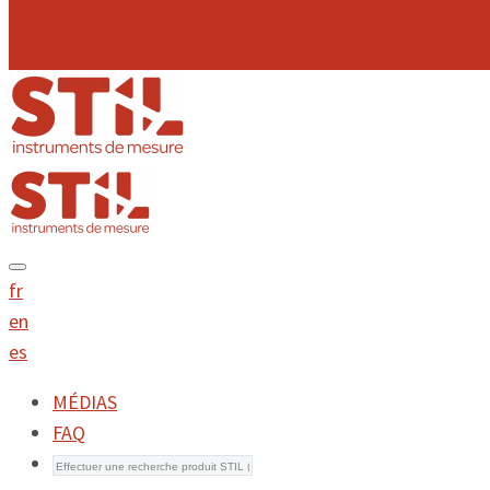
Envoyer
fr
en
es
MÉDIAS
FAQ