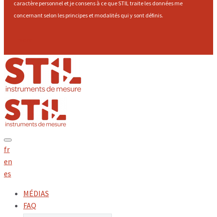
caractère personnel et je consens à ce que STIL traite les données me
concernant selon les principes et modalités qui y sont définis.
Envoyer
fr
en
es
MÉDIAS
FAQ