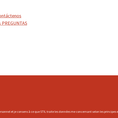
ontáctenos
PREGUNTAS
rsonnel et je consens à ce que STIL traite les données me concernant selon les principes et