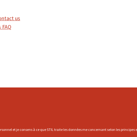
ontact us
FAQ
rsonnel et je consens à ce que STIL traite les données me concernant selon les principes et