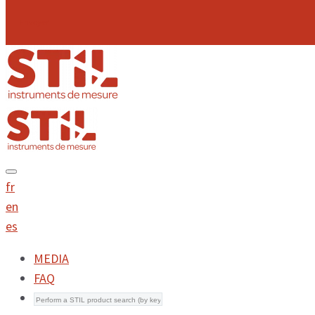
Envoyer
fr
en
es
MEDIA
FAQ